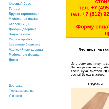
стои
Клееный брус
тел. +7 (49
Тетивы
тел. +7 (812) 
Брусок строганный
Мебельные ножки
Столешницы
Форму опла
Доборы дверные
п
Подоконники
Столб-коробка
Кованные балясины
Лестницы на зак
Жалюзийные дверцы
Мебельные фасады
Доска
Изготовим лестницу на за
Вашим размерам из дуба
ясеня, бука, лиственницы
УСЛУГИ
сосны! Выезд мастера!
Ступени
Доставка
Форматирование
Упаковка