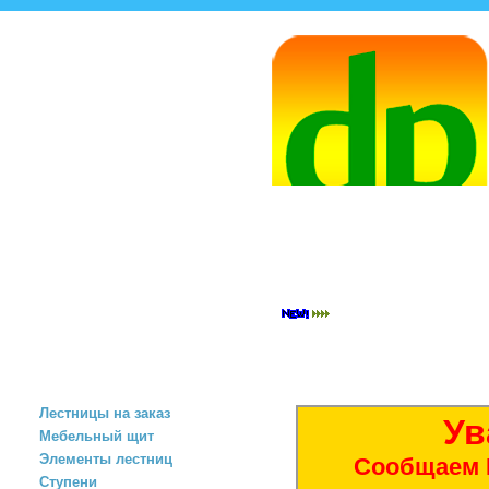
САНКТ-ПЕТЕРБУРГ
ул. Броневая
д. 2, корп.6
+7 (812) 925-01-49
+7 (911) 925-01-49
spb@dok-pahra.ru
ЦЕНЫ
СКЛАД
З
ПРОДУКЦИЯ
Лестницы на заказ
Ув
Мебельный щит
Элементы лестниц
Сообщаем В
Ступени