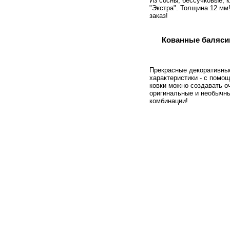
Из сосны, бессучковые, 
"Экстра". Толщина 12 мм
заказ!
Кованные баляс
Прекрасные декоративны
характеристики - с помо
ковки можно создавать о
оригинальные и необычн
комбинации!