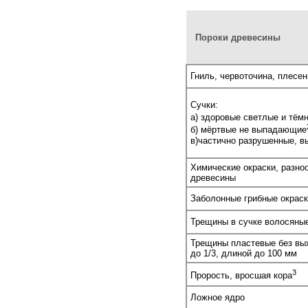
Пороки древесины
Гниль, червоточина, плесен
Сучки:
а) здоровые светлые и тём
б) мёртвые не выпадающие
в)частично разрушенные, 
Химические окраски, разно
древесины
Заболонные грибные окраск
Трещины в сучке волосяны
Трещины пластевые без вых
до 1/3, длиной до 100 мм
3
Прорость, вросшая кора
Ложное ядро