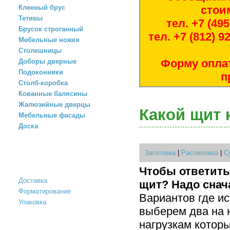
Клееный брус
стои
Тетивы
тел. +7 (49
Брусок строганный
тел. +7 (812) 
Мебельные ножки
Столешницы
Форму опла
Доборы дверные
Подоконники
п
Столб-коробка
Кованные балясины
Жалюзийные дверцы
Какой щит 
Мебельные фасады
Доска
Заготовка
|
Распиловка
|
С
УСЛУГИ
Чтобы ответить
Доставка
щит? Надо снач
Форматирование
Вариантов где и
Упаковка
выберем два на 
нагрузкам которы