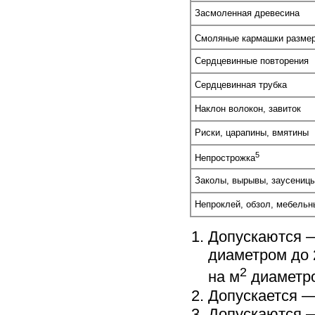
Засмоленная древесина
Смоляные кармашки размер
Сердцевинные повторения
Сердцевинная трубка
Наклон волокон, завиток
Риски, царапины, вмятины
5
Непрострожка
Заколы, вырывы, заусениц
Непроклей, обзол, мебельн
Допускаются —
диаметром до 
2
на м
диаметро
Допускается —
Допускаются —