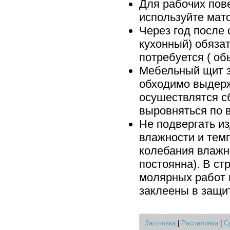
Для рабочих пове
используйте мат
Через год после 
кухонный) обяза
потребуется ( об
Мебельный щит з
обходимо выдерж
осушествлятся с
выровняться по 
Не подвергать и
влажности и тем
колебания влажн
постоянна). В с
молярных работ 
заклеены в защи
Заготовка
|
Распиловка
|
С