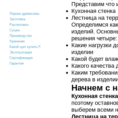
ПОЛЕЗНАЯ ИНФОРМАЦИЯ
Представим что 
Кухонная стенка
Пороки древесины
Лестница на тер
Заготовка
Определимся как
Распиловка
Сушка
изделий. Основн
Производство
решения четыре:
Хранение
Какие нагрузки 
Какой щит купить?!
изделии
Эксплуатация
Какой будет вла
Сертификация
Гарантия
Какого качества
Каким требовани
дерева в издели
Начнем с н
Кухонная стенка
поэтому оставно
выберем всеми н
Лестница на те