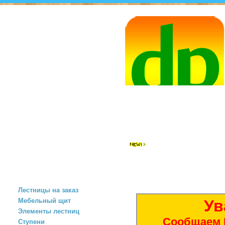
САНКТ-ПЕТЕРБУРГ
ул. Броневая
д. 2, корп.6
+7 (812) 925-01-49
+7 (911) 925-01-49
spb@dok-pahra.ru
ЦЕНЫ
СКЛАД
З
ПРОДУКЦИЯ
Новое
Лестницы на заказ
Мебельный щит
Ув
Элементы лестниц
Сообщаем В
Ступени