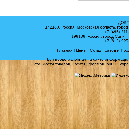
ДОК "
142180, Россия, Московская область, город
+7 (495) 211
198188, Россия, город Санкт-
+7 (812) 925
Главная
|
Цены
|
Склад
|
Завод и Про
Вся представленная на сайте информация,
стоимости товаров, носит информационный харак